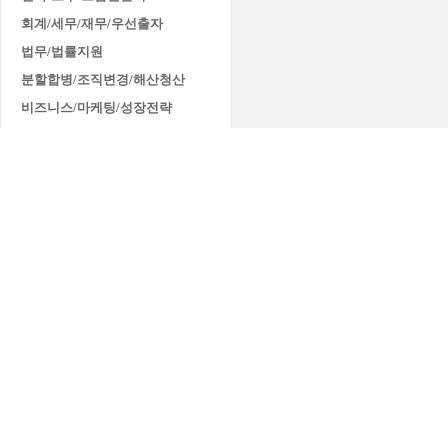
회계/세무/재무/우선출자
법무/법률지원
분할합병/조직변경/해산청산
비즈니스/마케팅/성장전략
지원정책/정책자금/자금조달
자격·평가
[민간자격] 협동조합사 능력검정
[민간자격] 협동조합 코디네이터
■ 자격관리/문의
조직개발·리더십
조직문화·갈등관리
의사결정전략 구축