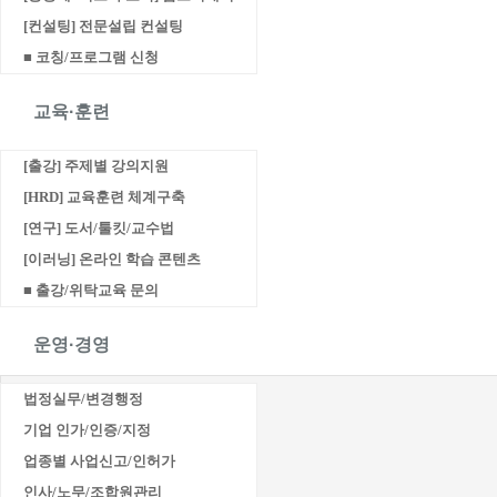
[컨설팅] 전문설립 컨설팅
■ 코칭/프로그램 신청
교육·훈련
[출강] 주제별 강의지원
[HRD] 교육훈련 체계구축
[연구] 도서/툴킷/교수법
[이러닝] 온라인 학습 콘텐츠
■ 출강/위탁교육 문의
운영·경영
법정실무/변경행정
기업 인가/인증/지정
업종별 사업신고/인허가
인사/노무/조합원관리