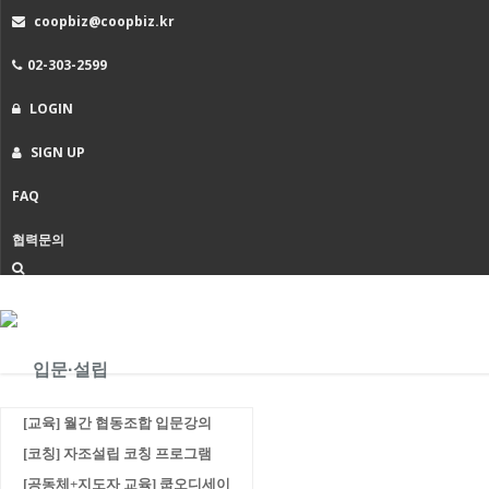
coopbiz@coopbiz.kr
02-303-2599
LOGIN
SIGN UP
FAQ
협력문의
입문·설립
[교육] 월간 협동조합 입문강의
[코칭] 자조설립 코칭 프로그램
[공동체+지도자 교육] 쿱오디세이