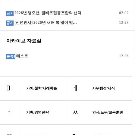
2026년 병오년, 쿱비즈협동조합의 선택
02-02
공지
[신년인사] 2026년 새해 복 많이 받…
12-28
공지
아카이브 자료실
테스트
12-26
분류1
가치/철학/사례학습
사무행정/서식
기획/경영전략
인사/노무/교육훈련