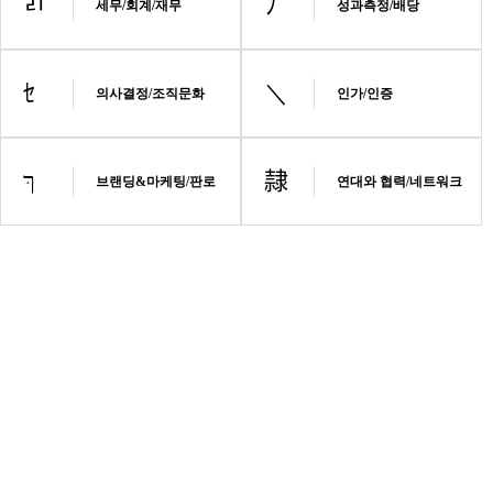
세무/회계/재무
성과측정/배당
의사결정/조직문화
인가/인증
브랜딩&마케팅/판로
연대와 협력/네트워크
온라인 '사회연대경제
교육원' 개소