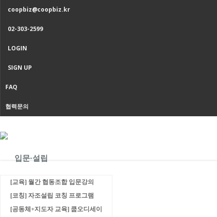
coopbiz@coopbiz.kr
02-303-2599
LOGIN
SIGN UP
FAQ
협력문의
입문·설립
[교육] 월간 협동조합 입문강의
[코칭] 자조설립 코칭 프로그램
아카이브 자료실
[공동체+지도자 교육] 쿱오디세이