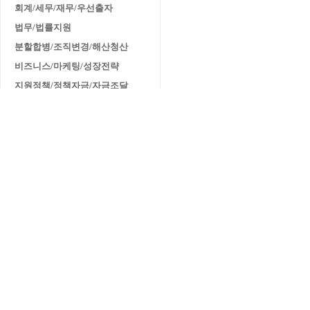
회계/세무/재무/우선출자
법무/법률지원
분할합병/조직변경/해산청산
비즈니스/마케팅/성장전략
지원정책/정책자금/자금조달
자격·평가
[민간자격] 협동조합사 능력검정
[민간자격] 협동조합 코디네이터
■ 자격관리/문의
조직개발·리더십
조직문화·갈등관리
의사결정전략 구축