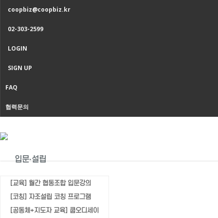
coopbiz@coopbiz.kr
02-303-2599
LOGIN
SIGN UP
FAQ
협력문의
입문·설립
[교육] 월간 협동조합 입문강의
[코칭] 자조설립 코칭 프로그램
협동조합 역사인증
[공동체+지도자 교육] 쿱오디세이