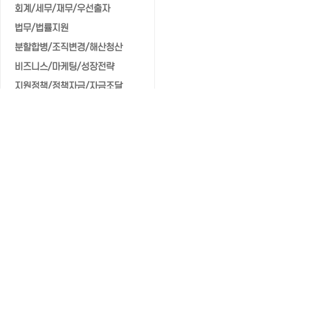
회계/세무/재무/우선출자
법무/법률지원
분할합병/조직변경/해산청산
비즈니스/마케팅/성장전략
지원정책/정책자금/자금조달
자격·평가
[민간자격] 협동조합사 능력검정
[민간자격] 협동조합 코디네이터
■ 자격관리/문의
조직개발·리더십
조직문화·갈등관리
의사결정전략 구축