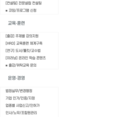
Home
[컨설팅] 전문설립 컨설팅
협동조합 역사인증
■ 코칭/프로그램 신청
교육·훈련
[출강] 주제별 강의지원
[HRD] 교육훈련 체계구축
[연구] 도서/툴킷/교수법
[이러닝] 온라인 학습 콘텐츠
■ 출강/위탁교육 문의
운영·경영
법정실무/변경행정
기업 인가/인증/지정
업종별 사업신고/인허가
인사/노무/조합원관리