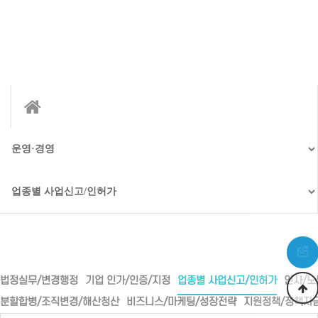
갤러리 이펙트 2
법정실무/변경행정
기업 인가/인증/지정
업종별 사업신고/인허가
인사/노
분할합병/조직변경/해산청산
비즈니스/마케팅/성장전략
지원정책/정책자