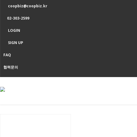
coopbiz@coopbiz.kr
02-303-2599
LOGIN
SIGN UP
FAQ
협력문의
입문·설립
[교육] 월간 협동조합 입문강의
[코칭] 자조설립 코칭 프로그램
[공동체+지도자 교육] 쿱오디세이