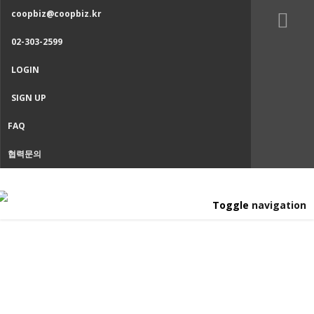
coopbiz@coopbiz.kr
02-303-2599
LOGIN
SIGN UP
FAQ
협력문의
Toggle navigation
협동조합 역사인증
Home