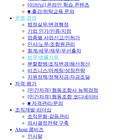
[이러닝] 온라인 학습 콘텐츠
■ 출강/위탁교육 문의
운영·경영
법정실무/변경행정
기업 인가/인증/지정
업종별 사업신고/인허가
인사/노무/조합원관리
회계/세무/재무/우선출자
법무/법률지원
분할합병/조직변경/해산청산
비즈니스/마케팅/성장전략
지원정책/정책자금/자금조달
자격·평가
[민간자격] 협동조합사 능력검정
[민간자격] 협동조합 코디네이터
■ 자격관리/문의
조직개발·리더십
조직문화·갈등관리
의사결정전략 구축
About 쿱비즈
인사말