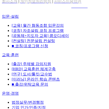
회사소개
|
개인정보처리방침
|
서비스이용약관
&Copyright © coopbiz. All Rights Reserved.
DOMAIN
입문·설립
[교육] 월간 협동조합 입문강의
[코칭] 자조설립 코칭 프로그램
[공동체+지도자 교육] 쿱오디세이
[컨설팅] 전문설립 컨설팅
■ 코칭/프로그램 신청
교육·훈련
[출강] 주제별 강의지원
[HRD] 교육훈련 체계구축
[연구] 도서/툴킷/교수법
[이러닝] 온라인 학습 콘텐츠
■ 출강/위탁교육 문의
운영·경영
법정실무/변경행정
기업 인가/인증/지정