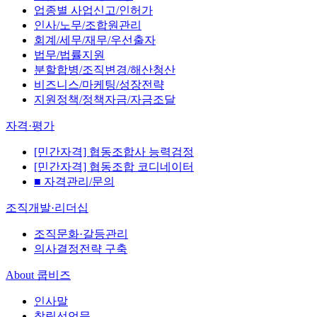
업종별 사업신고/인허가
인사/노무/조합원관리
회계/세무/재무/우선출자
법무/법률지원
분할합병/조직변경/해산청산
비즈니스/마케팅/성장전략
지원정책/정책자금/자금조달
자격·평가
[민간자격] 협동조합사 능력검정
[민간자격] 협동조합 코디네이터
■ 자격관리/문의
조직개발·리더십
조직문화·갈등관리
의사결정전략 구축
About 쿱비즈
인사말
창립선언문