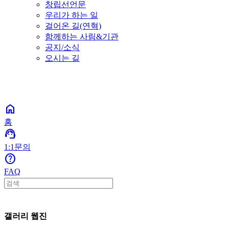
창립선언문
우리가 하는 일
걸어온 길(연혁)
함께하는 사림&기관
공지/소식
오시는 길
home
홈
support_agent
1:1문의
help_outline
FAQ
갤러리 웹진