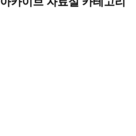
아카이브 자료실 카테고리
전체
분류1
분류2
분류3
번호
제목
글쓴이
조회
날짜
게시물이 없습니다.